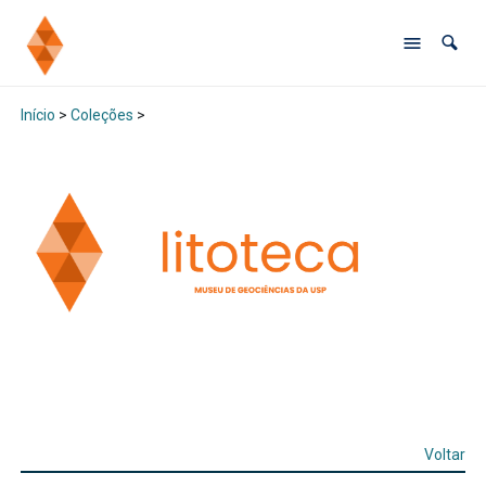
Início
>
Coleções
>
Voltar