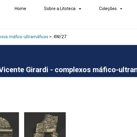
Home
Sobre a Litoteca
Coleções
lexos máfico-ultramáficos
>
4W/27
Vicente Girardi - complexos máfico-ultr