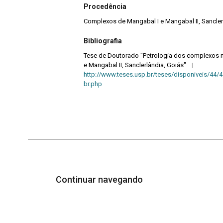
Procedência
Complexos de Mangabal I e Mangabal II, Sanclerl
Bibliografia
Tese de Doutorado "Petrologia dos complexos m
e Mangabal II, Sanclerlândia, Goiás"
|
http://www.teses.usp.br/teses/disponiveis/44/
br.php
Continuar navegando