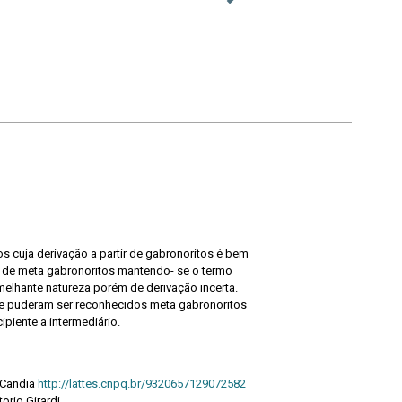
cuja derivação a partir de gabronoritos é bem
de meta gabronoritos mantendo- se o termo
elhante natureza porém de derivação incerta.
e puderam ser reconhecidos meta gabronoritos
piente a intermediário.
 Candia
http://lattes.cnpq.br/9320657129072582
orio Girardi