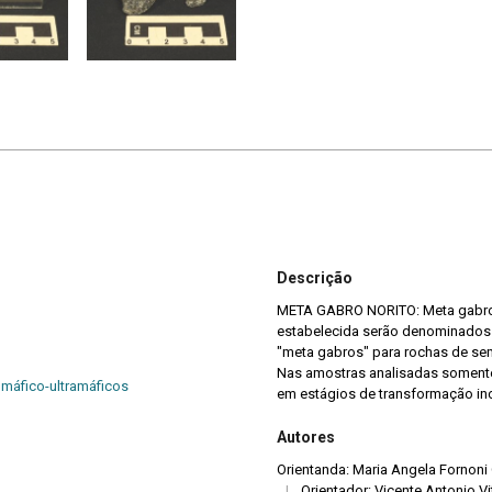
Descrição
META GABRO NORITO: Meta gabros 
estabelecida serão denominados 
"meta gabros" para rochas de sem
Nas amostras analisadas soment
 máfico-ultramáficos
em estágios de transformação inci
Autores
Orientanda: Maria Angela Fornoni
|
Orientador: Vicente Antonio Vit